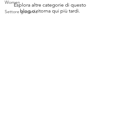
Women
Esplora altre categorie di questo
blog o ritorna qui più tardi.
Settore giovanile